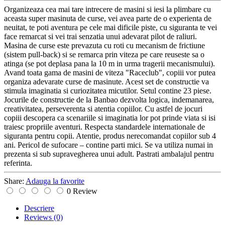
Organizeaza cea mai tare intrecere de masini si iesi la plimbare cu
aceasta super masinuta de curse, vei avea parte de o experienta de
neuitat, te poti aventura pe cele mai dificile piste, cu siguranta te vei
face remarcat si vei trai senzatia unui adevarat pilot de raliuri.
Masina de curse este prevazuta cu roti cu mecanism de frictiune
(sistem pull-back) si se remarca prin viteza pe care reuseste sa o
atinga (se pot deplasa pana la 10 m in urma tragerii mecanismului).
Avand toata gama de masini de viteza "Raceclub", copiii vor putea
organiza adevarate curse de masinute. Acest set de constructie va
stimula imaginatia si curiozitatea micutilor. Setul contine 23 piese.
Jocurile de constructie de la Banbao dezvolta logica, indemanarea,
creativitatea, perseverenta si atentia copiilor. Cu astfel de jocuri
copiii descopera ca scenariile si imaginatia lor pot prinde viata si isi
traiesc propriile aventuri. Respecta standardele internationale de
siguranta pentru copii. Atentie, produs nerecomandat copiilor sub 4
ani. Pericol de sufocare – contine parti mici. Se va utiliza numai in
prezenta si sub supravegherea unui adult. Pastrati ambalajul pentru
referinta.
Share:
Adauga la favorite
0 Review
Descriere
Reviews
(0)