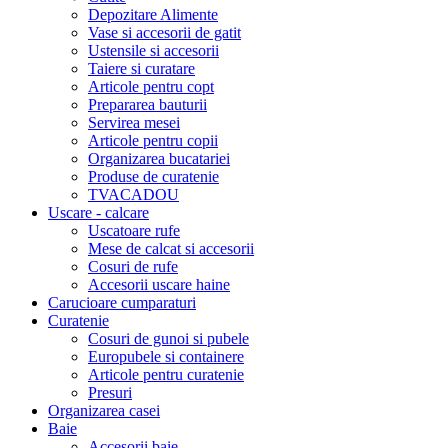
Depozitare Alimente
Vase si accesorii de gatit
Ustensile si accesorii
Taiere si curatare
Articole pentru copt
Prepararea bauturii
Servirea mesei
Articole pentru copii
Organizarea bucatariei
Produse de curatenie
TVACADOU
Uscare - calcare
Uscatoare rufe
Mese de calcat si accesorii
Cosuri de rufe
Accesorii uscare haine
Carucioare cumparaturi
Curatenie
Cosuri de gunoi si pubele
Europubele si containere
Articole pentru curatenie
Presuri
Organizarea casei
Baie
Accesorii baie