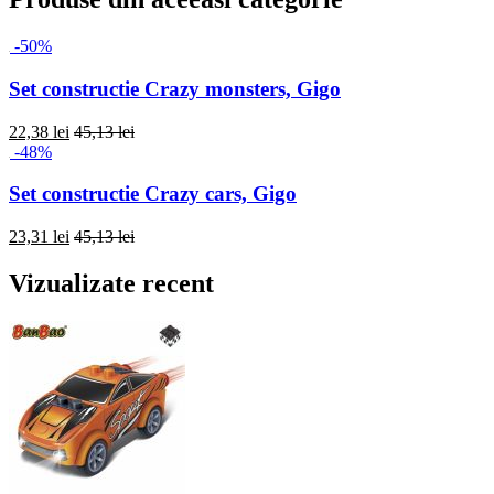
-50%
Set constructie Crazy monsters, Gigo
22,38 lei
45,13 lei
-48%
Set constructie Crazy cars, Gigo
23,31 lei
45,13 lei
Vizualizate recent