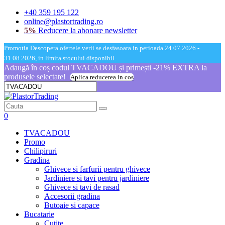
+40 359 195 122
online@plastortrading.ro
5%
Reducere la abonare newsletter
Promotia Descopera ofertele verii se desfasoara in perioada 24.07.2026 -
31.08.2026, in limita stocului disponibil.
Adaugă în coș codul TVACADOU și primești -21% EXTRA la
produsele selectate!
Aplica reducerea in cos
0
TVACADOU
Promo
Chilipiruri
Gradina
Ghivece si farfurii pentru ghivece
Jardiniere si tavi pentru jardiniere
Ghivece si tavi de rasad
Accesorii gradina
Butoaie si capace
Bucatarie
Cutite