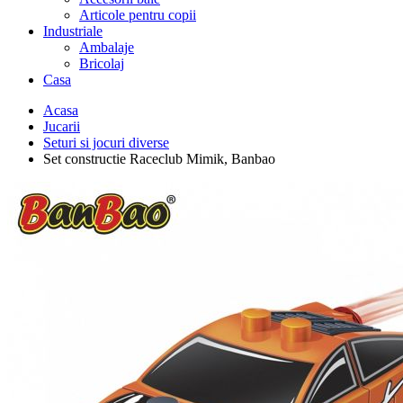
Articole pentru copii
Industriale
Ambalaje
Bricolaj
Casa
Acasa
Jucarii
Seturi si jocuri diverse
Set constructie Raceclub Mimik, Banbao