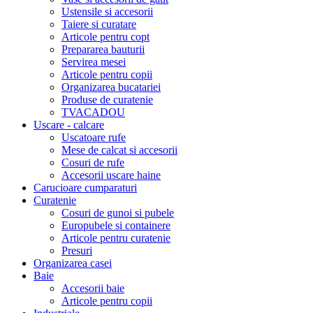
Ustensile si accesorii
Taiere si curatare
Articole pentru copt
Prepararea bauturii
Servirea mesei
Articole pentru copii
Organizarea bucatariei
Produse de curatenie
TVACADOU
Uscare - calcare
Uscatoare rufe
Mese de calcat si accesorii
Cosuri de rufe
Accesorii uscare haine
Carucioare cumparaturi
Curatenie
Cosuri de gunoi si pubele
Europubele si containere
Articole pentru curatenie
Presuri
Organizarea casei
Baie
Accesorii baie
Articole pentru copii