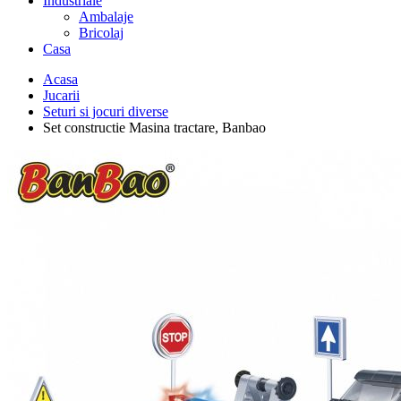
Industriale
Ambalaje
Bricolaj
Casa
Acasa
Jucarii
Seturi si jocuri diverse
Set constructie Masina tractare, Banbao