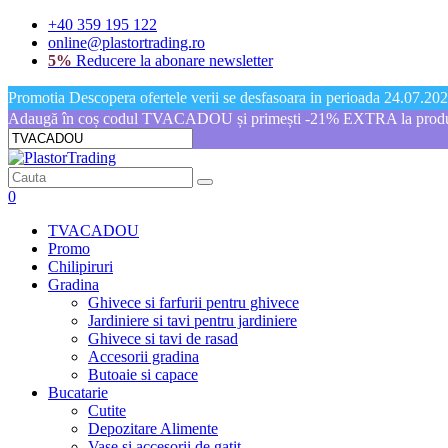
+40 359 195 122
online@plastortrading.ro
5%
Reducere la abonare newsletter
Promotia Descopera ofertele verii se desfasoara in perioada 24.07.2026
Adaugă în coș codul TVACADOU și primești -21% EXTRA la produs
0
TVACADOU
Promo
Chilipiruri
Gradina
Ghivece si farfurii pentru ghivece
Jardiniere si tavi pentru jardiniere
Ghivece si tavi de rasad
Accesorii gradina
Butoaie si capace
Bucatarie
Cutite
Depozitare Alimente
Vase si accesorii de gatit