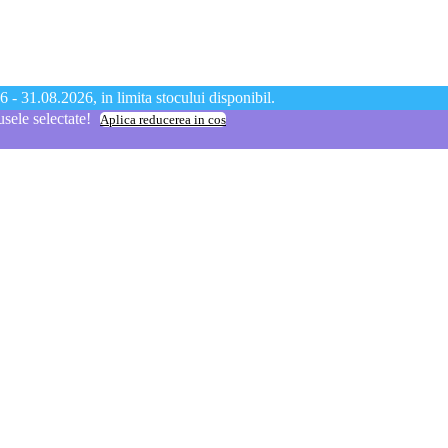
 - 31.08.2026, in limita stocului disponibil.
ele selectate!
Aplica reducerea in cos