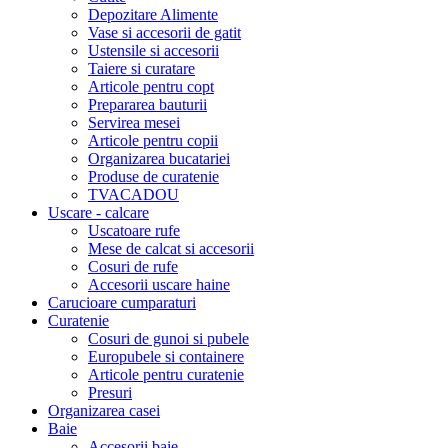
Depozitare Alimente
Vase si accesorii de gatit
Ustensile si accesorii
Taiere si curatare
Articole pentru copt
Prepararea bauturii
Servirea mesei
Articole pentru copii
Organizarea bucatariei
Produse de curatenie
TVACADOU
Uscare - calcare
Uscatoare rufe
Mese de calcat si accesorii
Cosuri de rufe
Accesorii uscare haine
Carucioare cumparaturi
Curatenie
Cosuri de gunoi si pubele
Europubele si containere
Articole pentru curatenie
Presuri
Organizarea casei
Baie
Accesorii baie