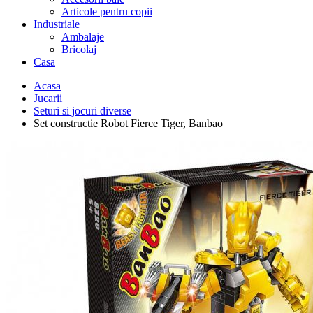
Articole pentru copii
Industriale
Ambalaje
Bricolaj
Casa
Acasa
Jucarii
Seturi si jocuri diverse
Set constructie Robot Fierce Tiger, Banbao