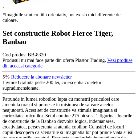
`
*Imaginile sunt cu titlu orientativ, pot exista mici diferente de
culoare.
Set constructie Robot Fierce Tiger,
Banbao
Cod produs:
BB-8320
Produsul nu mai face parte din oferta Plastor Trading.
Vezi produse
din aceeasi categorie
5%
Reducere la abonare newsletter
Livrare Gratuita
peste 200 lei, cu exceptia coletelor
supradimensionate.
Patrunde in lumea robotilor, lupta cu monstrii periculosi care
ameninta orasul si porneste in misiunea de salvare a celor
neajutorati. Acest set de constructie va stimula imaginatia si
curiozitatea micutilor. Setul contine 275 piese si 1 figurina. Jocurile
de constructie de la Banbao dezvolta logica, indemanarea,
creativitatea, perseverenta si atentia copiilor. Cu astfel de jocuri
copiii descopera ca scenariile si imaginatia lor pot prinde viata si isi
traiesc propriile aventuri. Respecta standardele internationale de