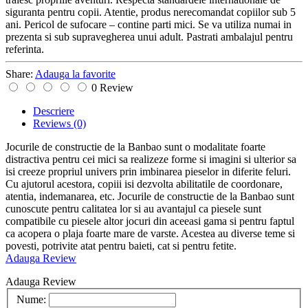
siguranta pentru copii. Atentie, produs nerecomandat copiilor sub 5
ani. Pericol de sufocare – contine parti mici. Se va utiliza numai in
prezenta si sub supravegherea unui adult. Pastrati ambalajul pentru
referinta.
Share:
Adauga la favorite
0 Review
Descriere
Reviews
(0)
Jocurile de constructie de la Banbao sunt o modalitate foarte
distractiva pentru cei mici sa realizeze forme si imagini si ulterior sa
isi creeze propriul univers prin imbinarea pieselor in diferite feluri.
Cu ajutorul acestora, copiii isi dezvolta abilitatile de coordonare,
atentia, indemanarea, etc. Jocurile de constructie de la Banbao sunt
cunoscute pentru calitatea lor si au avantajul ca piesele sunt
compatibile cu piesele altor jocuri din aceeasi gama si pentru faptul
ca acopera o plaja foarte mare de varste. Acestea au diverse teme si
povesti, potrivite atat pentru baieti, cat si pentru fetite.
Adauga Review
Adauga Review
Nume: