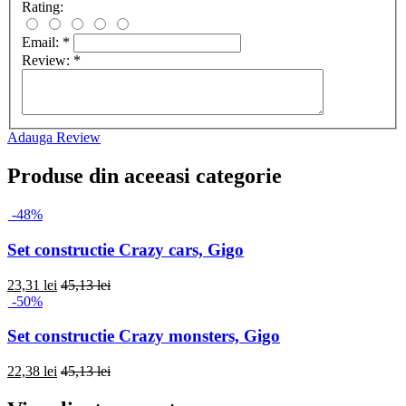
Rating:
Email:
*
Review:
*
Adauga Review
Produse din aceeasi categorie
-48%
Set constructie Crazy cars, Gigo
23,31 lei
45,13 lei
-50%
Set constructie Crazy monsters, Gigo
22,38 lei
45,13 lei