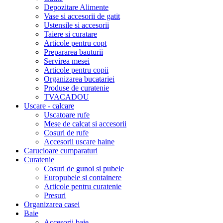
Depozitare Alimente
Vase si accesorii de gatit
Ustensile si accesorii
Taiere si curatare
Articole pentru copt
Prepararea bauturii
Servirea mesei
Articole pentru copii
Organizarea bucatariei
Produse de curatenie
TVACADOU
Uscare - calcare
Uscatoare rufe
Mese de calcat si accesorii
Cosuri de rufe
Accesorii uscare haine
Carucioare cumparaturi
Curatenie
Cosuri de gunoi si pubele
Europubele si containere
Articole pentru curatenie
Presuri
Organizarea casei
Baie
Accesorii baie