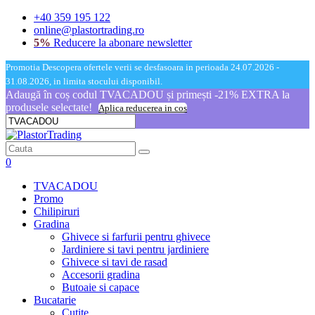
+40 359 195 122
online@plastortrading.ro
5%
Reducere la abonare newsletter
Promotia Descopera ofertele verii se desfasoara in perioada 24.07.2026 -
31.08.2026, in limita stocului disponibil.
Adaugă în coș codul TVACADOU și primești -21% EXTRA la
produsele selectate!
Aplica reducerea in cos
0
TVACADOU
Promo
Chilipiruri
Gradina
Ghivece si farfurii pentru ghivece
Jardiniere si tavi pentru jardiniere
Ghivece si tavi de rasad
Accesorii gradina
Butoaie si capace
Bucatarie
Cutite