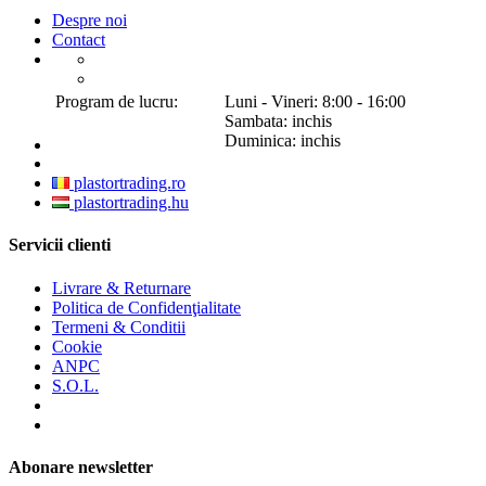
Despre noi
Contact
Program de lucru:
Luni - Vineri: 8:00 - 16:00
Sambata: inchis
Duminica: inchis
plastortrading.ro
plastortrading.hu
Servicii clienti
Livrare & Returnare
Politica de Confidenţialitate
Termeni & Conditii
Cookie
ANPC
S.O.L.
Abonare newsletter