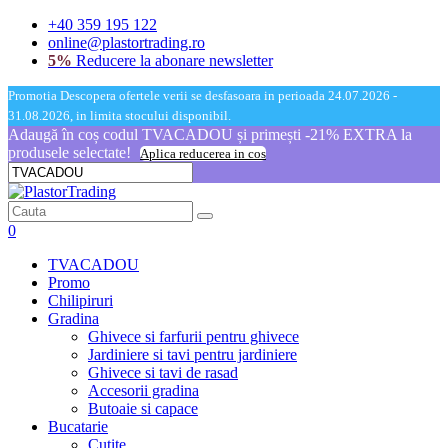
+40 359 195 122
online@plastortrading.ro
5%
Reducere la abonare newsletter
Promotia Descopera ofertele verii se desfasoara in perioada 24.07.2026 -
31.08.2026, in limita stocului disponibil.
Adaugă în coș codul TVACADOU și primești -21% EXTRA la
produsele selectate!
Aplica reducerea in cos
0
TVACADOU
Promo
Chilipiruri
Gradina
Ghivece si farfurii pentru ghivece
Jardiniere si tavi pentru jardiniere
Ghivece si tavi de rasad
Accesorii gradina
Butoaie si capace
Bucatarie
Cutite