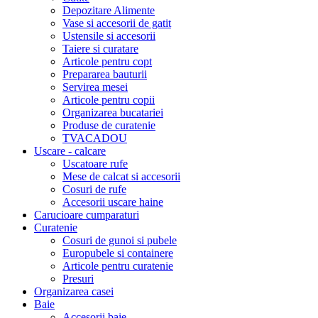
Depozitare Alimente
Vase si accesorii de gatit
Ustensile si accesorii
Taiere si curatare
Articole pentru copt
Prepararea bauturii
Servirea mesei
Articole pentru copii
Organizarea bucatariei
Produse de curatenie
TVACADOU
Uscare - calcare
Uscatoare rufe
Mese de calcat si accesorii
Cosuri de rufe
Accesorii uscare haine
Carucioare cumparaturi
Curatenie
Cosuri de gunoi si pubele
Europubele si containere
Articole pentru curatenie
Presuri
Organizarea casei
Baie
Accesorii baie