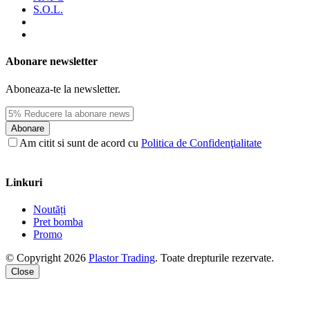
S.O.L.
Abonare newsletter
Aboneaza-te la newsletter.
Abonare
Am citit si sunt de acord cu
Politica de Confidenţialitate
Linkuri
Noutăți
Pret bomba
Promo
© Copyright 2026
Plastor Trading
. Toate drepturile rezervate.
Close