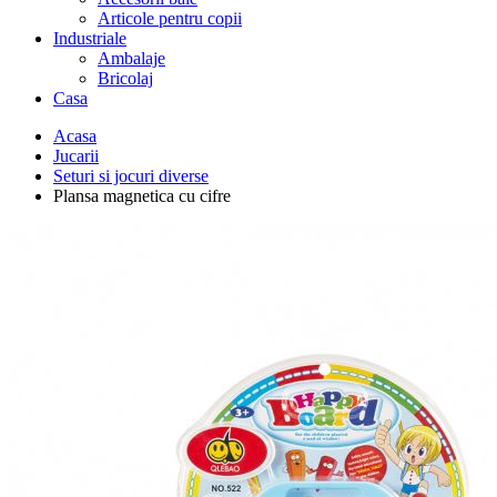
Articole pentru copii
Industriale
Ambalaje
Bricolaj
Casa
Acasa
Jucarii
Seturi si jocuri diverse
Plansa magnetica cu cifre