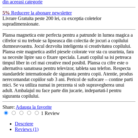
din aceeasi categorie
5%
Reducere la abonare newsletter
Livrare Gratuita
peste 200 lei, cu exceptia coletelor
supradimensionate.
Plansa magnetica este perfecta pentru a patrunde in lumea magica a
cifrelor si nu trebuie sa lipseasca din colectia de jocuri a copilului
dumneavoastra. Jocul dezvolta inteligenta si creativitatea copilului.
Plansa este magnetica astfel piesele colorate vor sta cu usurinta, fara
sa necesite lipire sau o fixare speciala. Lasati copilul sa isi petreaca
timpul liber in cel mai creative mod posibil. Plansa cu cifre este o
alternativa sanatoasa pentru televizor, tableta sau telefon. Respecta
standardele internationale de siguranta pentru copii. Atentie, produs
nerecomandat copiilor sub 3 ani. Pericol de sufocare – contine parti
mici. Se va utiliza numai in prezenta si sub supravegherea unui
adult. Ambalajul nu face parte din jucarie, indepartati-l pentru
siguranta copilului.
Share:
Adauga la favorite
1 Review
Descriere
Reviews
(1)