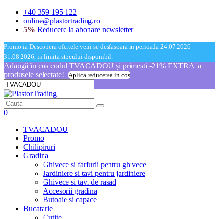
+40 359 195 122
online@plastortrading.ro
5%
Reducere la abonare newsletter
Promotia Descopera ofertele verii se desfasoara in perioada 24.07.2026 -
31.08.2026, in limita stocului disponibil.
Adaugă în coș codul TVACADOU și primești -21% EXTRA la
produsele selectate!
Aplica reducerea in cos
0
TVACADOU
Promo
Chilipiruri
Gradina
Ghivece si farfurii pentru ghivece
Jardiniere si tavi pentru jardiniere
Ghivece si tavi de rasad
Accesorii gradina
Butoaie si capace
Bucatarie
Cutite