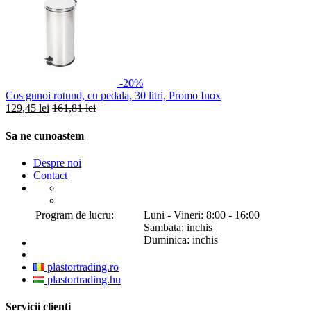
-20%
Cos gunoi rotund, cu pedala, 30 litri, Promo Inox
129,45 lei
161,81 lei
Sa ne cunoastem
Despre noi
Contact
Program de lucru:
Luni - Vineri: 8:00 - 16:00
Sambata: inchis
Duminica: inchis
plastortrading.ro
plastortrading.hu
Servicii clienti