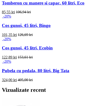
Tomberon cu manere si capac, 60 litri, Eco
85,55 lei
106,94 lei
-20%
Cos gunoi, 45 litri, Bingo
101,35 lei
126,69 lei
-20%
Cos gunoi, 45 litri, Ecobin
122,89 lei
153,61 lei
-20%
Pubela cu pedala, 80 litri, Big Tata
324,00 lei
405,00 lei
Vizualizate recent