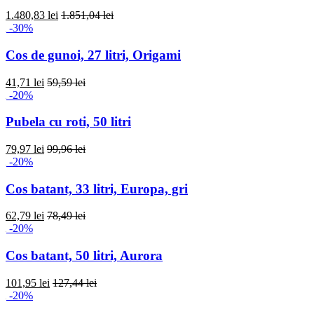
1.480,83 lei
1.851,04 lei
-30%
Cos de gunoi, 27 litri, Origami
41,71 lei
59,59 lei
-20%
Pubela cu roti, 50 litri
79,97 lei
99,96 lei
-20%
Cos batant, 33 litri, Europa, gri
62,79 lei
78,49 lei
-20%
Cos batant, 50 litri, Aurora
101,95 lei
127,44 lei
-20%