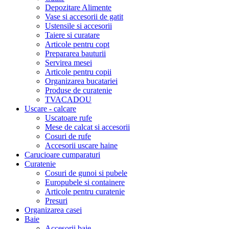
Depozitare Alimente
Vase si accesorii de gatit
Ustensile si accesorii
Taiere si curatare
Articole pentru copt
Prepararea bauturii
Servirea mesei
Articole pentru copii
Organizarea bucatariei
Produse de curatenie
TVACADOU
Uscare - calcare
Uscatoare rufe
Mese de calcat si accesorii
Cosuri de rufe
Accesorii uscare haine
Carucioare cumparaturi
Curatenie
Cosuri de gunoi si pubele
Europubele si containere
Articole pentru curatenie
Presuri
Organizarea casei
Baie
Accesorii baie