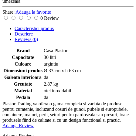
umezeala.
Share:
Adauga la favorite
0 Review
Caracteristici produs
Descriere
Reviews
(0)
Brand
Casa Plastor
Capacitate
30 litri
Culoare
argintiu
Dimensiuni produs
Ø 33 cm x h 63 cm
Galeata interioara
da
Greutate
2,87 kg
Material
otel inoxidabil
Pedala
da
Plastor Trading va ofera o gama completa si variata de produse
pentru curatenie, incluzand cosuri de gunoi, pubele si europubele,
containere, maturi, perii, seturi pentru pardoseala sau presuri, toate
produsele fiind de calitate si cu un design functional si practic.
Adauga Review
Adauga Review