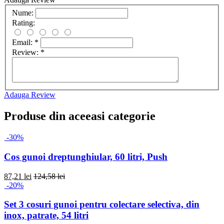
Nume:
Rating:
Email:
*
Review:
*
Adauga Review
Produse din aceeasi categorie
-30%
Cos gunoi dreptunghiular, 60 litri, Push
87,21 lei
124,58 lei
-20%
Set 3 cosuri gunoi pentru colectare selectiva, din
inox, patrate, 54 litri