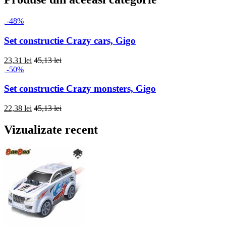
-48%
Set constructie Crazy cars, Gigo
23,31 lei
45,13 lei
-50%
Set constructie Crazy monsters, Gigo
22,38 lei
45,13 lei
Vizualizate recent