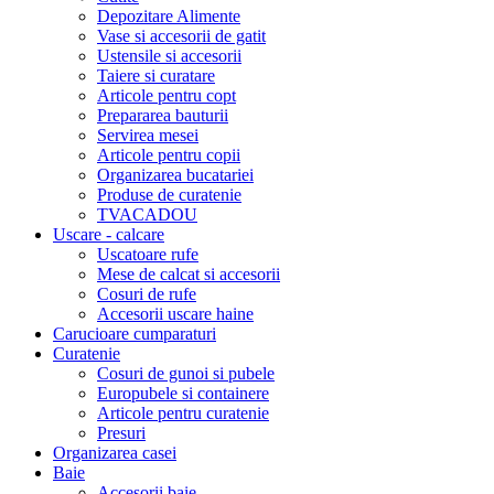
Depozitare Alimente
Vase si accesorii de gatit
Ustensile si accesorii
Taiere si curatare
Articole pentru copt
Prepararea bauturii
Servirea mesei
Articole pentru copii
Organizarea bucatariei
Produse de curatenie
TVACADOU
Uscare - calcare
Uscatoare rufe
Mese de calcat si accesorii
Cosuri de rufe
Accesorii uscare haine
Carucioare cumparaturi
Curatenie
Cosuri de gunoi si pubele
Europubele si containere
Articole pentru curatenie
Presuri
Organizarea casei
Baie
Accesorii baie