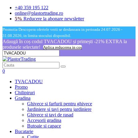
+40 359 195 122
online@plastortrading.ro
5%
Reducere la abonare newsletter
Promotia Descopera ofertele verii se desfasoara in perioada 24.07.2026 -
31.08.2026, in limita stocului disponibil.
Adaugă în coș codul TVACADOU și primești -21% EXTRA la
produsele selectate!
Aplica reducerea in cos
0
TVACADOU
Promo
Chilipiruri
Gradina
Ghivece si farfurii pentru ghivece
Jardiniere si tavi pentru jardiniere
Ghivece si tavi de rasad
Accesorii gradina
Butoaie si capace
Bucatarie
Cutite