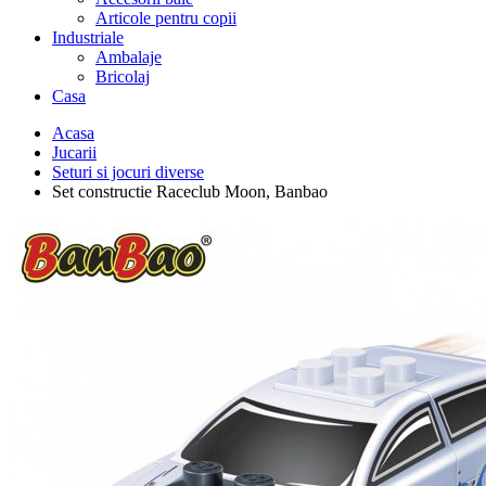
Articole pentru copii
Industriale
Ambalaje
Bricolaj
Casa
Acasa
Jucarii
Seturi si jocuri diverse
Set constructie Raceclub Moon, Banbao