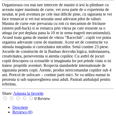
Organizeaza cea mai tare intrecere de masini si iesi la plimbare cu
aceasta super masinuta de curse, vei avea parte de o experienta de
neuitat, te poti aventura pe cele mai dificile piste, cu siguranta te vei
face remarcat si vei trai senzatia unui adevarat pilot de raliuri.
Masina de curse este prevazuta cu roti cu mecanism de frictiune
(sistem pull-back) si se remarca prin viteza pe care reuseste sa o
atinga (se pot deplasa pana la 10 m in urma tragerii mecanismului).
Avand toata gama de masini de viteza "Raceclub", copiii vor putea
organiza adevarate curse de masinute. Acest set de constructie va
stimula imaginatia si curiozitatea micutilor. Setul contine 23 piese.
Jocurile de constructie de la Banbao dezvolta logica, indemanarea,
creativitatea, perseverenta si atentia copiilor. Cu astfel de jocuri
copiii descopera ca scenariile si imaginatia lor pot prinde viata si isi
traiesc propriile aventuri. Respecta standardele internationale de
siguranta pentru copii. Atentie, produs nerecomandat copiilor sub 4
ani. Pericol de sufocare – contine parti mici. Se va utiliza numai in
prezenta si sub supravegherea unui adult. Pastrati ambalajul pentru
referinta.
Share:
Adauga la favorite
0 Review
Descriere
Reviews
(0)